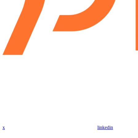
x
linkedin