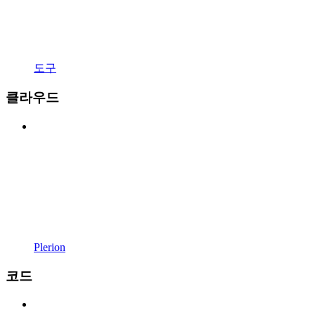
도구
클라우드
Plerion
코드