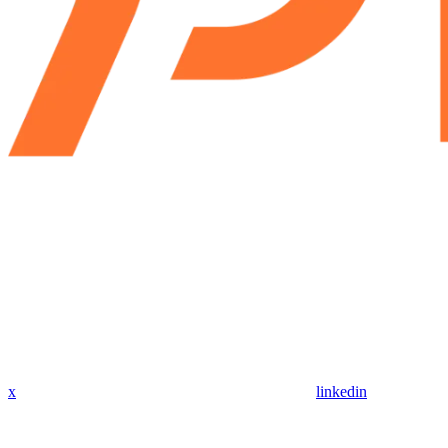
x
linkedin