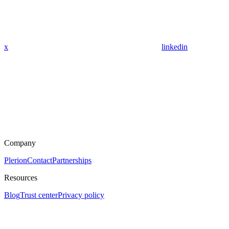
x
linkedin
Company
Plerion
Contact
Partnerships
Resources
Blog
Trust center
Privacy policy