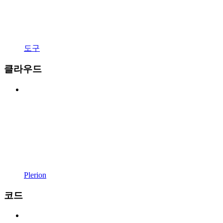
도구
클라우드
Plerion
코드